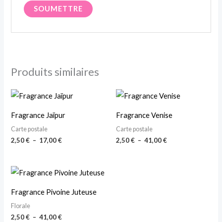
Produits similaires
Plage
Plage
de
de
prix :
prix :
Fragrance Jaïpur
Fragrance Venise
2,50 €
2,50 €
à
à
Carte postale
Carte postale
17,00 €
41,00 €
2,50
€
–
17,00
€
2,50
€
–
41,00
€
Plage
de
prix :
Fragrance Pivoine Juteuse
2,50 €
à
Florale
41,00 €
2,50
€
–
41,00
€