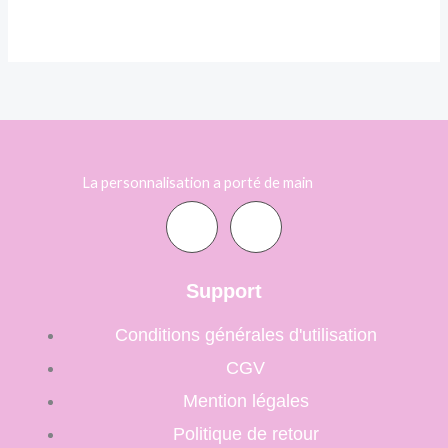
La personnalisation a porté de main
F
I
a
n
Support
c
s
Conditions générales d'utilisation
CGV
e
t
Mention légales
b
a
Politique de retour