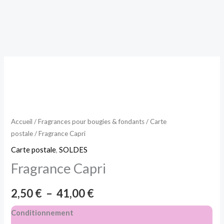
Aller
au
contenu
quantité
Plage
de
de
Fragrance
Capri
prix :
Accueil
/
Fragrances pour bougies & fondants
/
Carte
2,50 €
postale
/ Fragrance Capri
à
Carte postale
,
SOLDES
Fragrance Capri
41,00 €
2,50
€
–
41,00
€
Conditionnement