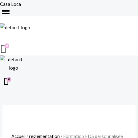
Aller
Casa Loca
au
Menu
contenu
quantité
de
Formation
FDS
personnalisée
Accueil
/
reglementation
/ Formation FDS personnalisée