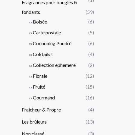
Fragrances pour bougies &
fondants
(59)
Boisée
(6)
Carte postale
(5)
Cocooning Poudré
(6)
Coktails !
(4)
Collection ephemere
(2)
Florale
(12)
Fruité
(15)
Gourmand
(16)
Fraicheur & Propre
(4)
Les brûleurs
(13)
Non classé
(3)