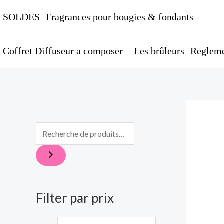
Aller
SOLDES
Fragrances pour bougies & fondants
au
contenu
Coffret Diffuseur a composer
Les brûleurs
Regleme
P
P
r
r
i
i
x
x
m
m
i
a
Filter par prix
n
x