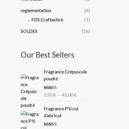
reglementation
(6)
FDS Craftastick
(1)
SOLDES
(16)
Our Best Sellers
P
Fragrance Crépuscule
l
poudré
a
g
Note
2,50
€
5.00
–
sur
41,00
€
e
5
d
P
Fragrance P’ti cul
e
l
d’abricot
p
a
r
g