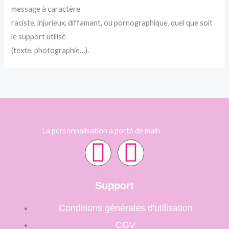
message à caractère
raciste, injurieux, diffamant, ou pornographique, quel que soit
le support utilisé
(texte, photographie…).
La personnalisation a porté de main
F
I
a
n
Support
c
s
Conditions générales d'utilisation
CGV