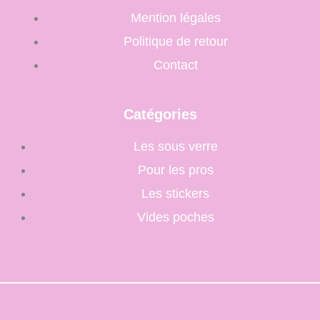
e
t
Mention légales
b
a
Politique de retour
Contact
o
g
o
r
Catégories
k
a
Les sous verre
Pour les pros
m
Les stickers
Vides poches