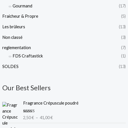
Gourmand
(17)
Fraicheur & Propre
(5)
Les brûleurs
(13)
Non classé
(3)
reglementation
(7)
FDS Craftastick
(1)
SOLDES
(13)
Our Best Sellers
P
Fragrance Crépuscule poudré
l
a
Note
5.00
2,50
€
–
41,00
€
g
sur 5
e
P