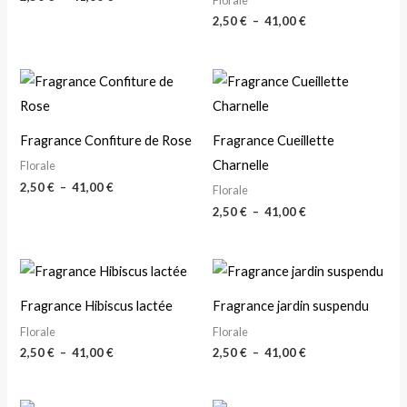
Florale
2,50
€
–
41,00
€
Plage
Plage
de
de
prix :
prix :
2,50 €
2,50 €
à
à
Fragrance Confiture de Rose
Fragrance Cueillette
41,00 €
41,00 €
Charnelle
Florale
2,50
€
–
41,00
€
Florale
2,50
€
–
41,00
€
Plage
Plage
de
de
prix :
prix :
Fragrance Hibiscus lactée
Fragrance jardin suspendu
2,50 €
2,50 €
à
à
Florale
Florale
41,00 €
41,00 €
2,50
€
–
41,00
€
2,50
€
–
41,00
€
Plage
Plage