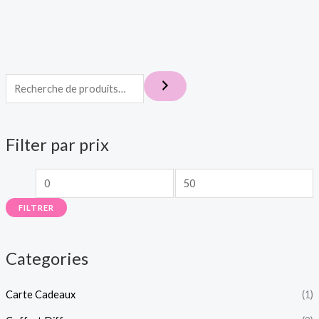
P
P
r
r
i
i
x
x
m
m
Filter par prix
i
a
n
x
FILTRER
Categories
Carte Cadeaux
(1)