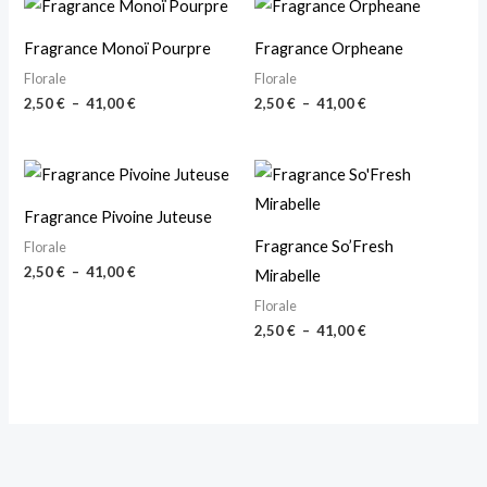
de
de
prix :
prix :
Fragrance Monoï Pourpre
Fragrance Orpheane
2,50 €
2,50 €
à
à
Florale
Florale
41,00 €
41,00 €
2,50
€
–
41,00
€
2,50
€
–
41,00
€
Plage
Plage
de
de
prix :
prix :
Fragrance Pivoine Juteuse
2,50 €
2,50 €
à
à
Fragrance So’Fresh
Florale
41,00 €
41,00 €
2,50
€
–
41,00
€
Mirabelle
Florale
2,50
€
–
41,00
€