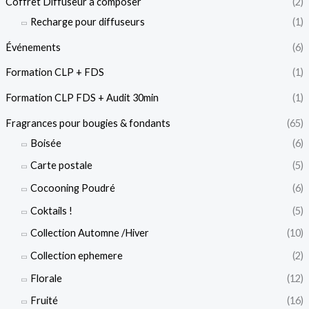
Coffret Diffuseur a composer
(2)
Recharge pour diffuseurs
(1)
Événements
(6)
Formation CLP + FDS
(1)
Formation CLP FDS + Audit 30min
(1)
Fragrances pour bougies & fondants
(65)
Boisée
(6)
Carte postale
(5)
Cocooning Poudré
(6)
Coktails !
(5)
Collection Automne /Hiver
(10)
Collection ephemere
(2)
Florale
(12)
Fruité
(16)