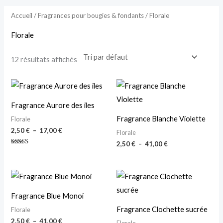
Accueil
/
Fragrances pour bougies & fondants
/ Florale
Florale
12 résultats affichés
Plage
Plage
de
de
prix :
prix :
Fragrance Aurore des iles
2,50 €
2,50 €
à
à
Fragrance Blanche Violette
Florale
17,00 €
41,00 €
2,50
€
–
17,00
€
Florale
2,50
€
–
41,00
€
Note
4.50
sur 5
Plage
Plage
de
de
prix :
prix :
Fragrance Blue Monoi
2,50 €
2,50 €
à
à
Fragrance Clochette sucrée
Florale
41,00 €
41,00 €
2,50
€
–
41,00
€