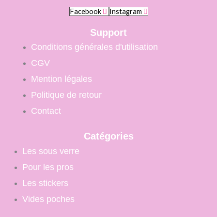
€
2
,
i
€
Facebook
Instagram
,
0
x
à
5
0
4
Support
0
:
1
€
Conditions générales d'utilisation
2
,
€
,
0
CGV
à
5
0
1
Mention légales
0
7
€
Politique de retour
,
€
0
Contact
à
0
4
1
Catégories
€
,
Les sous verre
0
0
Pour les pros
€
Les stickers
Vides poches