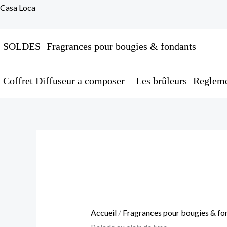
Aller
Casa Loca
au
contenu
SOLDES
Fragrances pour bougies & fondants
Coffret Diffuseur a composer
Les brûleurs
Regleme
quantité
Plage
de
de
Fragrance
prix :
Balade
2,50 €
au
à
clair
17,00 €
Accueil
/
Fragrances pour bougies & fo
de