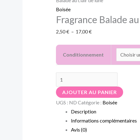
Balade au clair de lune
lune
Boisée
Fragrance Balade au 
2,50
€
–
17,00
€
Conditionnement
AJOUTER AU PANIER
UGS :
ND
Catégorie :
Boisée
Description
Informations complémentaires
Avis (0)