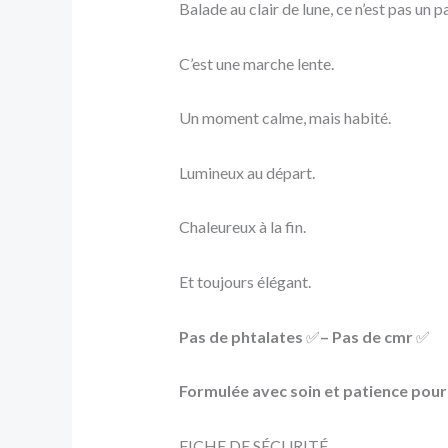
Balade au clair de lune, ce n’est pas un p
C’est une marche lente.
Un moment calme, mais habité.
Lumineux au départ.
Chaleureux à la fin.
Et toujours élégant.
Pas de phtalates
✅
– Pas de cmr
✅
Formulée avec soin et patience pou
FICHE DE SÉCURITÉ