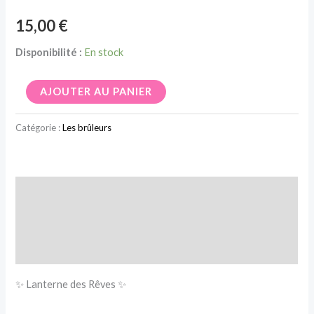
15,00
€
Disponibilité :
En stock
AJOUTER AU PANIER
Catégorie :
Les brûleurs
Description
Informations complémentaires
Avis (0)
✨ Lanterne des Rêves ✨