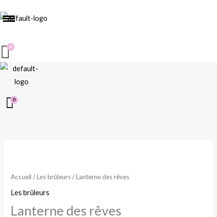
Menu
Aller
au
contenu
quantité
de
Lanterne
Accueil
/
Les brûleurs
/ Lanterne des rêves
des
Les brûleurs
rêves
Lanterne des rêves