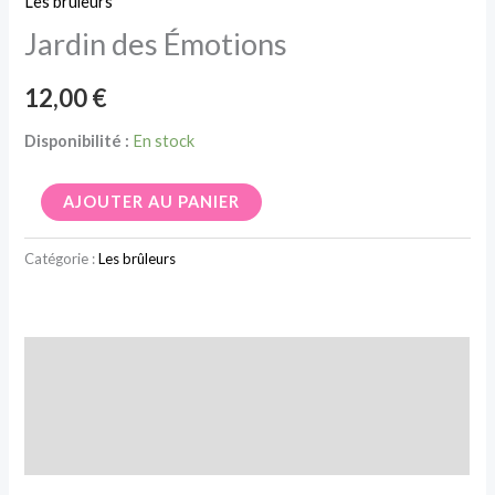
Les brûleurs
Émotions
Jardin des Émotions
12,00
€
Disponibilité :
En stock
AJOUTER AU PANIER
Catégorie :
Les brûleurs
Description
Informations complémentaires
Avis (0)