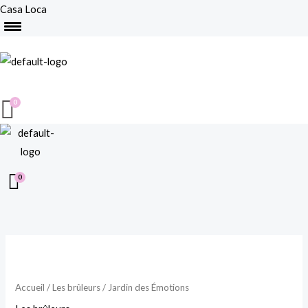
Aller
Casa Loca
au
Menu
contenu
quantité
de
Jardin
Accueil
/
Les brûleurs
/ Jardin des Émotions
des