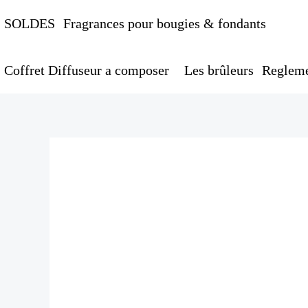
Aller
SOLDES
Fragrances pour bougies & fondants
au
contenu
Coffret Diffuseur a composer
Les brûleurs
Regleme