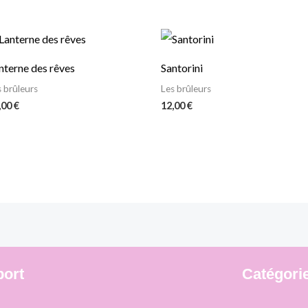
nterne des rêves
Santorini
s brûleurs
Les brûleurs
,00
€
12,00
€
ort
Catégori