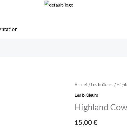
ntation
quantité
Accueil
/
Les brûleurs
/ High
de
Les brûleurs
Highland
Highland Co
Cow
15,00
€