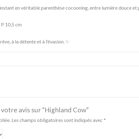
e instant en véritable parenthèse cocooning, entre lumière douce e
x P 10,5 cm
êve, à la détente et à l’évasion. ✨
r votre avis sur “Highland Cow”
bliée.
Les champs obligatoires sont indiqués avec
*