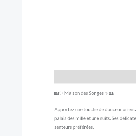
Description
Informations complé
🏡✨ Maison des Songes ✨🏡
Apportez une touche de douceur oriental
palais des mille et une nuits. Ses délic
senteurs préférées.