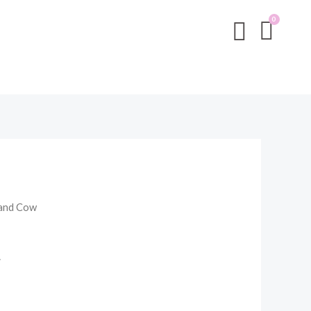
land Cow
w