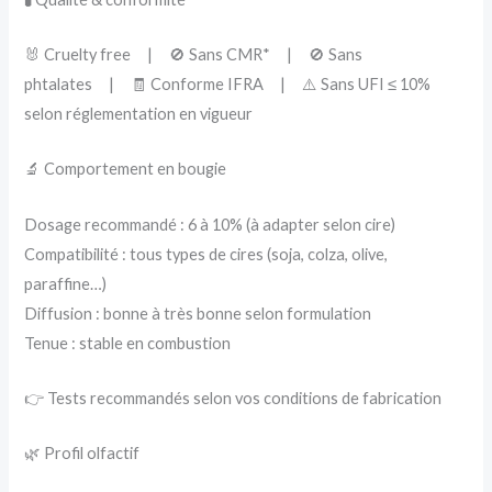
🐰 Cruelty free | 🚫 Sans CMR* | 🚫 Sans
phtalates | 🧾 Conforme IFRA | ⚠️ Sans UFI ≤ 10%
selon réglementation en vigueur
🔬 Comportement en bougie
Dosage recommandé : 6 à 10% (à adapter selon cire)
Compatibilité : tous types de cires (soja, colza, olive,
paraffine…)
Diffusion : bonne à très bonne selon formulation
Tenue : stable en combustion
👉 Tests recommandés selon vos conditions de fabrication
🌿 Profil olfactif