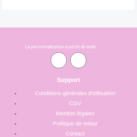
La personnalisation a porté de main
F
I
a
n
Support
c
s
Conditions générales d'utilisation
CGV
e
t
Mention légales
b
a
Politique de retour
Contact