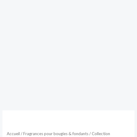
Plage
Plage
de
prix :
de
2,50 €
Accueil
/
Fragrances pour bougies & fondants
/
Collection
à