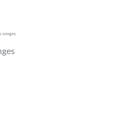
s songes
nges