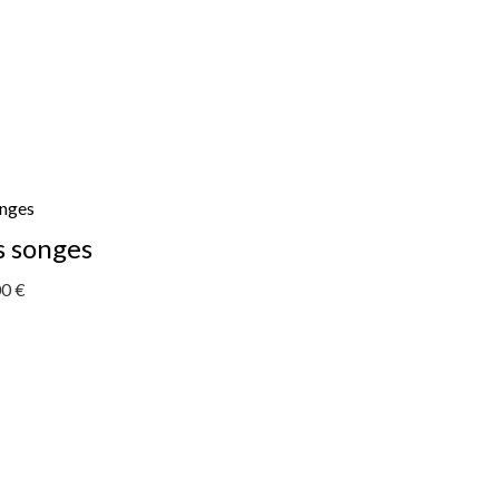
s songes
00
€