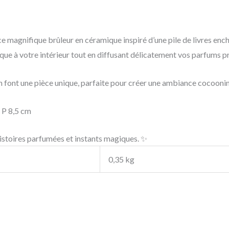
 magnifique brûleur en céramique inspiré d’une pile de livres encha
que à votre intérieur tout en diffusant délicatement vos parfums p
en font une pièce unique, parfaite pour créer une ambiance cocoonin
 P 8,5 cm
 histoires parfumées et instants magiques. ✨
0,35 kg